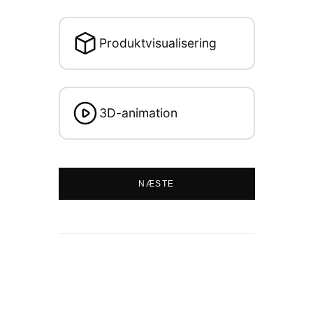
Produktvisualisering
3D-animation
NÆSTE
1
2
3
4