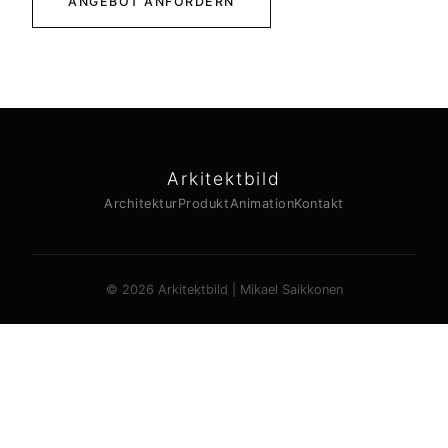
ANGEBOT ANFORDERN
Arkitektbild
Architektur
Produkt
Animation
Kontakt
© 2026 Arkitektbild | Mikael Saikkonen