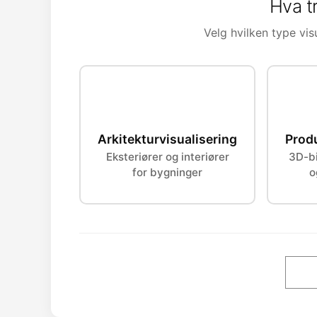
Hva t
Velg hvilken type visu
Arkitekturvisualisering
Produ
Eksteriører og interiører
3D-bi
for bygninger
o