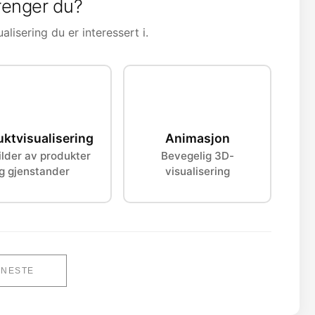
renger du?
alisering du er interessert i.
ktvisualisering
Animasjon
lder av produkter
Bevegelig 3D-
g gjenstander
visualisering
NESTE