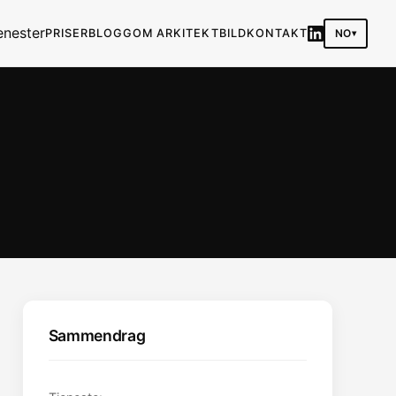
enester
NO
PRISER
BLOGG
OM ARKITEKTBILD
KONTAKT
Sammendrag